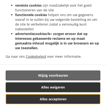
Rœulx Mignault
Pizza bezorging Le Rœulx Ecaussinnes-d'Enghien
Pizza bezorging Le
vereiste cookies
zijn noodzakelijk voor het goed
.
.
.
Rœulx Le Roeulx
Pizza bezorging Le Rœulx Gottignies
Pizza bezorging Le Rœulx
functioneren van de site
.
Pizza bezorging Écaussinnes Ecaussinnes-d'Enghien
Pizza bezorging Écaussinnes
functionele cookies
helpen ons om uw gegevens
.
.
Naast
Pizza bezorging Écaussinnes Braine-Le-Comte
Pizza bezorging Écaussinnes
vooraf in te vullen bij uw volgende bestelling en om
.
.
.
de site te verbeteren zodat u eenvoudig kunt
Marche-lez-Ecaussinnes
Pizza bezorging Écaussinnes
Pizza bezorging Neufvilles
nabestellen
.
.
Pizza bezorging Chaussée-Notre-Dame-Louvignies
Pizza bezorging Thieusies
Pizza
advertentiecookies/b> zorgen ervoor dat op
.
.
.
bezorging Silly Graty
Pizza bezorging Silly Hoves
Pizza bezorging Silly
Pizza
interesses gebaseerde reclame en op maat
.
.
bezorging Rebecq Rebecq-Rognon
Pizza bezorging Rebecq Braine-Le-Comte
Pizza
gemaakte inhoud mogelijk is in uw browsers en op
.
.
uw toestellen.
bezorging Rebecq Roosbeek
Pizza bezorging Rebecq
Pizza bezorging Jurbise
.
.
Masnuy-Saint-Jean
Pizza bezorging Jurbise Masnuy-Saint-Pierre
Pizza bezorging
Ga naar ons
Cookiebeleid
voor meer informatie.
.
.
.
.
Jurbise
Pizza bezorging Enghien
Pasta bezorging
Italiaans eten bezorgen
Online
eten bestellen, voor afhaal en bezorging
Wijzig voorkeuren
Ondersteund door:
Alles weigeren
Magique Pizza SRL | ciao@magiquepizza.com
Alles accepteren