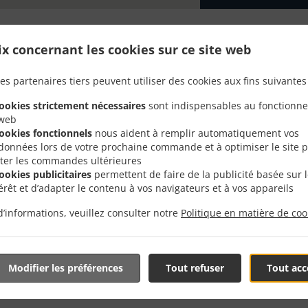
ix concernant les cookies sur ce site web
Avec Livraison En Brain
es partenaires tiers peuvent utiliser des cookies aux fins suivantes 
cookies strictement nécessaires
sont indispensables au fonctionn
Horrues
 web
cookies fonctionnels
nous aident à remplir automatiquement vos
données lors de votre prochaine commande et à optimiser le site 
liter les commandes ultérieures
cookies publicitaires
permettent de faire de la publicité basée sur 
térêt et d’adapter le contenu à vos navigateurs et à vos appareils
rès de Braine-le-Comte Horrues et sommes ravis de prendr
d’informations, veuillez consulter notre
Politique en matière de coo
tre menu interactif en ligne et de passer votre commande lo
 pour confirmer votre commande et vous donner l'heure à l
Modifier les préférences
Tout refuser
Tout acc