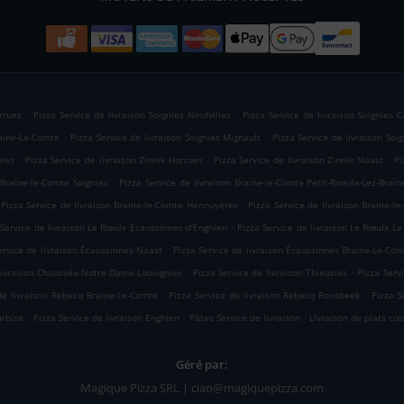
.
.
rrues
Pizza Service de livraison Soignies Neufvilles
Pizza Service de livraison Soignies 
.
.
raine-Le-Comte
Pizza Service de livraison Soignies Mignault
Pizza Service de livraison Soi
.
.
.
nies
Pizza Service de livraison Zinnik Horrues
Pizza Service de livraison Zinnik Naast
Pi
.
 Braine-le-Comte Soignies
Pizza Service de livraison Braine-le-Comte Petit-Roeulx-Lez-Brain
.
Pizza Service de livraison Braine-le-Comte Hennuyères
Pizza Service de livraison Braine-l
.
 Service de livraison Le Rœulx Ecaussinnes-d'Enghien
Pizza Service de livraison Le Rœulx Le
.
ervice de livraison Écaussinnes Naast
Pizza Service de livraison Écaussinnes Braine-Le-Co
.
.
 livraison Chaussée-Notre-Dame-Louvignies
Pizza Service de livraison Thieusies
Pizza Servi
.
.
de livraison Rebecq Braine-Le-Comte
Pizza Service de livraison Rebecq Roosbeek
Pizza S
.
.
.
urbise
Pizza Service de livraison Enghien
Pâtes Service de livraison
Livraison de plats cui
Géré par:
Magique Pizza SRL | ciao@magiquepizza.com