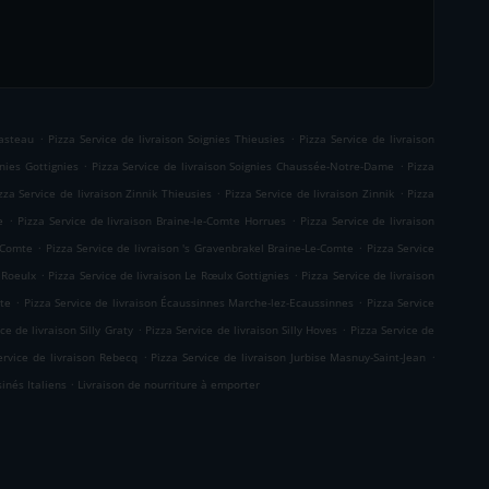
.
.
Casteau
Pizza Service de livraison Soignies Thieusies
Pizza Service de livraison
.
.
gnies Gottignies
Pizza Service de livraison Soignies Chaussée-Notre-Dame
Pizza
.
.
zza Service de livraison Zinnik Thieusies
Pizza Service de livraison Zinnik
Pizza
.
.
e
Pizza Service de livraison Braine-le-Comte Horrues
Pizza Service de livraison
.
.
e-Comte
Pizza Service de livraison 's Gravenbrakel Braine-Le-Comte
Pizza Service
.
.
 Roeulx
Pizza Service de livraison Le Rœulx Gottignies
Pizza Service de livraison
.
.
mte
Pizza Service de livraison Écaussinnes Marche-lez-Ecaussinnes
Pizza Service
.
.
ce de livraison Silly Graty
Pizza Service de livraison Silly Hoves
Pizza Service de
.
.
ervice de livraison Rebecq
Pizza Service de livraison Jurbise Masnuy-Saint-Jean
.
sinés Italiens
Livraison de nourriture à emporter