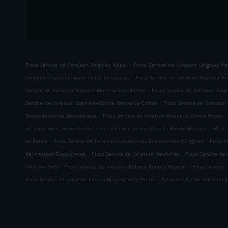
.
Pizza Service de livraison Soignies Naast
Pizza Service de livraison Soignies Ho
.
Soignies Chaussée-Notre-Dame-Louvignies
Pizza Service de livraison Soignies B
.
Service de livraison Soignies Masnuy-Saint-Pierre
Pizza Service de livraison Soig
.
Service de livraison Braine-le-Comte Braine-Le-Comte
Pizza Service de livraison
.
.
Braine-le-Comte Steenkerque
Pizza Service de livraison Braine-le-Comte Hoves
.
.
de livraison 's Gravenbrakel
Pizza Service de livraison Le Rœulx Mignault
Pizza
.
.
Le Rœulx
Pizza Service de livraison Écaussinnes Ecaussinnes-d'Enghien
Pizza S
.
.
de livraison Écaussinnes
Pizza Service de livraison Neufvilles
Pizza Service de
.
.
livraison Silly
Pizza Service de livraison Rebecq Rebecq-Rognon
Pizza Service 
.
Pizza Service de livraison Jurbise Masnuy-Saint-Pierre
Pizza Service de livraison J