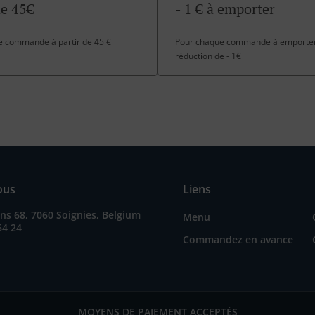
de 45€
- 1 € à emporter
te commande à partir de 45 €
Pour chaque commande à emporter 
réduction de - 1€
ous
Liens
s 68, 7060 Soignies, Belgium
Menu
64 24
Commandez en avance
MOYENS DE PAIEMENT ACCEPTÉS