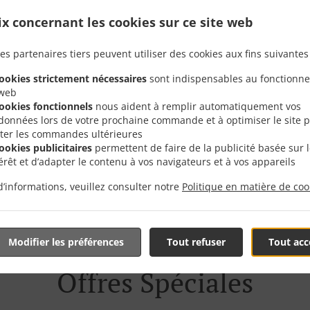
ix concernant les cookies sur ce site web
e Avec Livraison En Éca
es partenaires tiers peuvent utiliser des cookies aux fins suivantes 
cookies strictement nécessaires
sont indispensables au fonctionn
 web
cookies fonctionnels
nous aident à remplir automatiquement vos
données lors de votre prochaine commande et à optimiser le site 
liter les commandes ultérieures
cookies publicitaires
permettent de faire de la publicité basée sur 
tués près de Écaussinnes et sommes ravis de prendre votr
térêt et d’adapter le contenu à vos navigateurs et à vos appareils
tre menu interactif en ligne et de passer votre commande lo
d’informations, veuillez consulter notre
Politique en matière de coo
 pour confirmer votre commande et vous donner l'heure à l
Modifier les préférences
Tout refuser
Tout acc
Offres Spéciales