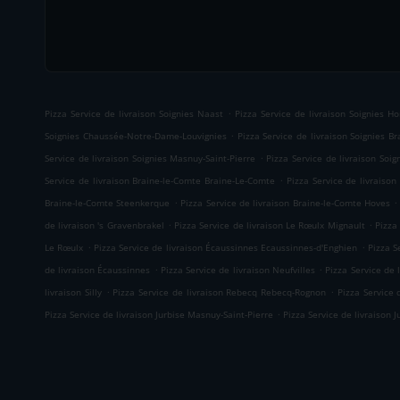
.
Pizza Service de livraison Soignies Naast
Pizza Service de livraison Soignies Ho
.
Soignies Chaussée-Notre-Dame-Louvignies
Pizza Service de livraison Soignies B
.
Service de livraison Soignies Masnuy-Saint-Pierre
Pizza Service de livraison Soig
.
Service de livraison Braine-le-Comte Braine-Le-Comte
Pizza Service de livraison
.
.
Braine-le-Comte Steenkerque
Pizza Service de livraison Braine-le-Comte Hoves
.
.
de livraison 's Gravenbrakel
Pizza Service de livraison Le Rœulx Mignault
Pizza
.
.
Le Rœulx
Pizza Service de livraison Écaussinnes Ecaussinnes-d'Enghien
Pizza S
.
.
de livraison Écaussinnes
Pizza Service de livraison Neufvilles
Pizza Service de
.
.
livraison Silly
Pizza Service de livraison Rebecq Rebecq-Rognon
Pizza Service 
.
Pizza Service de livraison Jurbise Masnuy-Saint-Pierre
Pizza Service de livraison J