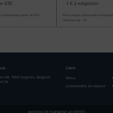
de 45€
- 1 € à emporter
te commande à partir de 45 €
Pour chaque commande à emporter 
réduction de - 1€
ous
Liens
s 68, 7060 Soignies, Belgium
Menu
64 24
Commandez en avance
MOYENS DE PAIEMENT ACCEPTÉS