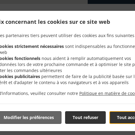
ix concernant les cookies sur ce site web
Avec Livraison En Chaus
es partenaires tiers peuvent utiliser des cookies aux fins suivantes 
cookies strictement nécessaires
sont indispensables au fonctionn
Dame-Louvignies
 web
cookies fonctionnels
nous aident à remplir automatiquement vos
données lors de votre prochaine commande et à optimiser le site 
liter les commandes ultérieures
cookies publicitaires
permettent de faire de la publicité basée sur 
térêt et d’adapter le contenu à vos navigateurs et à vos appareils
de Chaussée-Notre-Dame-Louvignies et sommes ravis de pr
d’informations, veuillez consulter notre
Politique en matière de coo
tre menu interactif en ligne et de passer votre commande lo
 pour confirmer votre commande et vous donner l'heure à l
Modifier les préférences
Tout refuser
Tout acc