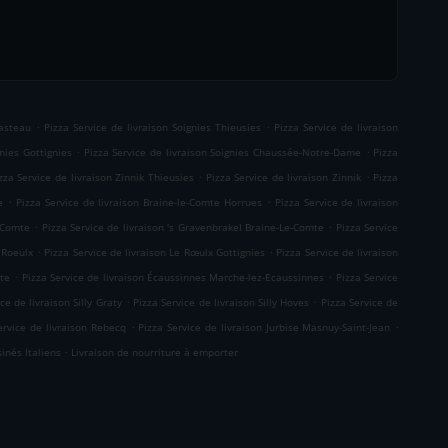
.
.
Casteau
Pizza Service de livraison Soignies Thieusies
Pizza Service de livraison
.
.
gnies Gottignies
Pizza Service de livraison Soignies Chaussée-Notre-Dame
Pizza
.
.
zza Service de livraison Zinnik Thieusies
Pizza Service de livraison Zinnik
Pizza
.
.
e
Pizza Service de livraison Braine-le-Comte Horrues
Pizza Service de livraison
.
.
e-Comte
Pizza Service de livraison 's Gravenbrakel Braine-Le-Comte
Pizza Service
.
.
 Roeulx
Pizza Service de livraison Le Rœulx Gottignies
Pizza Service de livraison
.
.
mte
Pizza Service de livraison Écaussinnes Marche-lez-Ecaussinnes
Pizza Service
.
.
ce de livraison Silly Graty
Pizza Service de livraison Silly Hoves
Pizza Service de
.
.
ervice de livraison Rebecq
Pizza Service de livraison Jurbise Masnuy-Saint-Jean
.
sinés Italiens
Livraison de nourriture à emporter