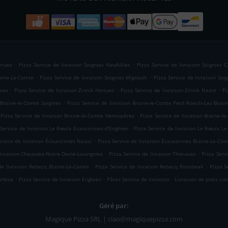
.
.
rrues
Pizza Service de livraison Soignies Neufvilles
Pizza Service de livraison Soignies 
.
.
raine-Le-Comte
Pizza Service de livraison Soignies Mignault
Pizza Service de livraison Soi
.
.
.
nies
Pizza Service de livraison Zinnik Horrues
Pizza Service de livraison Zinnik Naast
Pi
.
 Braine-le-Comte Soignies
Pizza Service de livraison Braine-le-Comte Petit-Roeulx-Lez-Brain
.
Pizza Service de livraison Braine-le-Comte Hennuyères
Pizza Service de livraison Braine-l
.
 Service de livraison Le Rœulx Ecaussinnes-d'Enghien
Pizza Service de livraison Le Rœulx Le
.
ervice de livraison Écaussinnes Naast
Pizza Service de livraison Écaussinnes Braine-Le-Co
.
.
 livraison Chaussée-Notre-Dame-Louvignies
Pizza Service de livraison Thieusies
Pizza Servi
.
.
de livraison Rebecq Braine-Le-Comte
Pizza Service de livraison Rebecq Roosbeek
Pizza S
.
.
.
urbise
Pizza Service de livraison Enghien
Pâtes Service de livraison
Livraison de plats cui
Géré par:
Magique Pizza SRL | ciao@magiquepizza.com