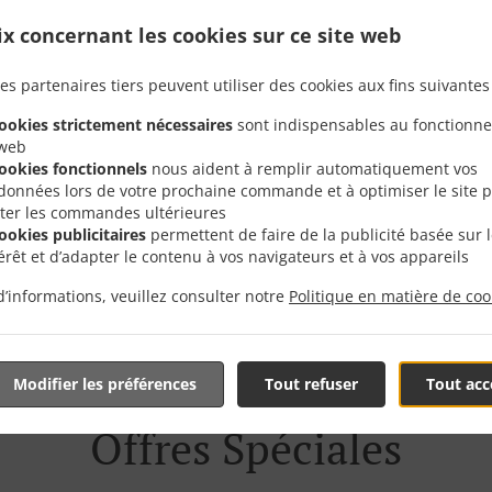
ix concernant les cookies sur ce site web
Avec Livraison En Zinnik
es partenaires tiers peuvent utiliser des cookies aux fins suivantes 
cookies strictement nécessaires
sont indispensables au fonctionn
 web
cookies fonctionnels
nous aident à remplir automatiquement vos
données lors de votre prochaine commande et à optimiser le site 
liter les commandes ultérieures
cookies publicitaires
permettent de faire de la publicité basée sur 
és près de Zinnik Thieusies et sommes ravis de prendre vo
térêt et d’adapter le contenu à vos navigateurs et à vos appareils
tre menu interactif en ligne et de passer votre commande lo
d’informations, veuillez consulter notre
Politique en matière de coo
 pour confirmer votre commande et vous donner l'heure à l
Modifier les préférences
Tout refuser
Tout acc
Offres Spéciales