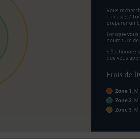
Vous recherche
Thieusies? Tou
preparer un b
Lorsque vous v
nourriture de 
Sélectionnez 
que vous appré
Frais de l
Zone 1
, Mi
Zone 2
, Mi
Zone 3
, Mi